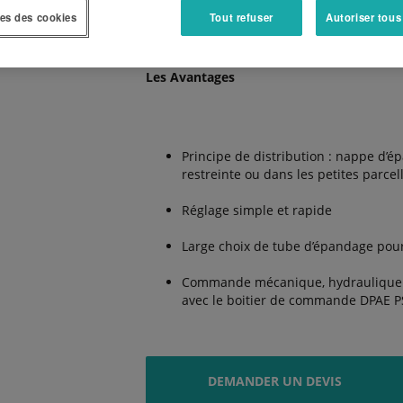
l’épandage de sel et de sable, Kubota pro
es des cookies
Tout refuser
Autoriser tous
Les Avantages
Principe de distribution : nappe d’é
restreinte ou dans les petites parcel
Réglage simple et rapide
Large choix de tube d’épandage pour
Commande mécanique, hydraulique ou
avec le boitier de commande DPAE P
DEMANDER UN DEVIS