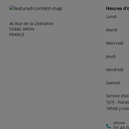
Heures d'
Lundi
46 Rue de la Libération
53440, ARON
Mardi
FRANCE
Mercredi
Jeudi
Vendredi
Samedi
Service d'a
7j/7j - hora
18h00 y com
phone
02 43 0