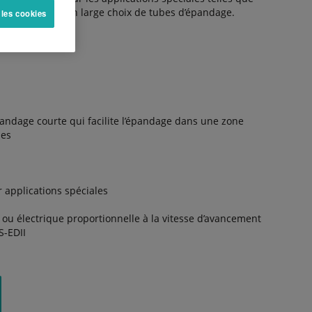
pose en option un large choix de tubes d’épandage.
 les cookies
pandage courte qui facilite l’épandage dans une zone
les
 applications spéciales
 électrique proportionnelle à la vitesse d’avancement
S-EDII