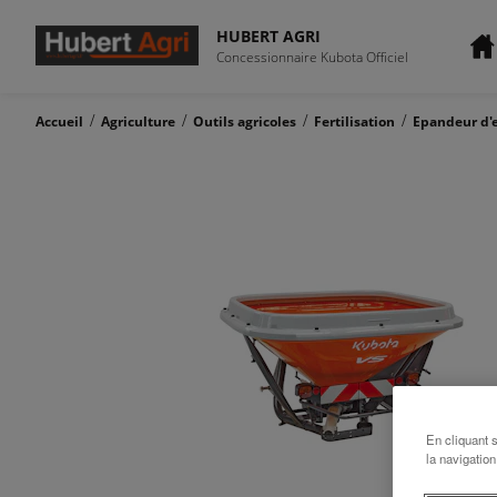
HUBERT AGRI
Concessionnaire Kubota Officiel
/
/
/
/
Accueil
Agriculture
Outils agricoles
Fertilisation
Epandeur d'
En cliquant 
la navigation