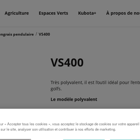
Agriculture
Espaces Verts
Kubota+
À propos de no
/
engrais pendulaire
VS400
VS400
Très polyvalent, il est l’outil idéal pour l’
golfs.
Le modèle polyvalent
Les VS 400 et 500 sont souvent utilisés par
sur « Accepter tous les cookies », vous acceptez le stockage de cookies sur votre appareil
l’entretien des voiries (épandage de sel et 
 sur le site, analyser son utilisation et contribuer à nos efforts de marketing.
de sports. Leurs capacités permettent une
équipés de série du tube d’épandage de 1 à