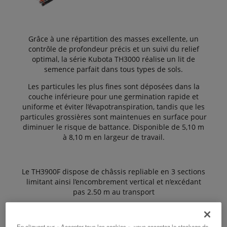
Grâce à une répartition des masses excellente, un
contrôle de profondeur précis et un suivi du relief
optimal, la série Kubota TH3000 réalise un lit de
semence parfait dans tous types de sols.
Les particules les plus fines sont déposées dans la
couche inférieure pour une germination rapide et
uniforme et éviter l’évapotranspiration, tandis que les
particules grossières sont maintenues en surface pour
diminuer le risque de battance. Disponible de 5,10 m
à 8,10 m en largeur de travail.
Le TH3900F dispose de châssis repliable en 3 sections
limitant ainsi l’encombrement vertical et n’excédant
pas 2.50 m au transport
Les avantages:
En cliquant sur « Accepter tous les cookies », vous acceptez le stockage de