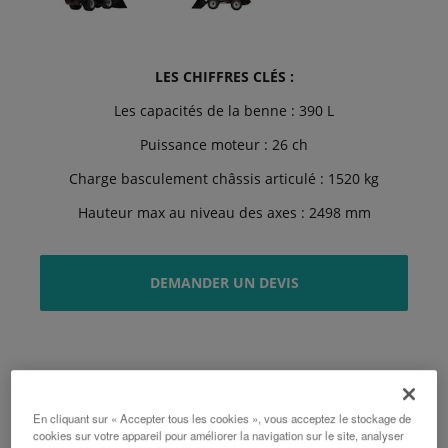
LES CHIFFRES CLÉS :
Les capacités de la benne : 390 L
Puissance moteur : 26 ch
Charge basculement châssis articulé : 1520 kg
Hauteur max au niveau des axes : 2498 mm
DEMANDER UN DEVIS
En cliquant sur « Accepter tous les cookies », vous acceptez le stockage de
cookies sur votre appareil pour améliorer la navigation sur le site, analyser