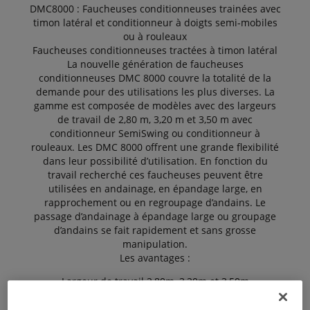
DMC8000 : Faucheuses conditionneuses trainées avec
timon latéral et conditionneur à doigts semi-mobiles
ou à rouleaux
Faucheuses conditionneuses tractées à timon latéral
La nouvelle génération de faucheuses
conditionneuses DMC 8000 couvre la totalité de la
demande pour des utilisations les plus diverses. La
gamme est composée de modèles avec des largeurs
de travail de 2,80 m, 3,20 m et 3,50 m avec
conditionneur SemiSwing ou conditionneur à
rouleaux. Les DMC 8000 offrent une grande flexibilité
dans leur possibilité d’utilisation. En fonction du
travail recherché ces faucheuses peuvent être
utilisées en andainage, en épandage large, en
rapprochement ou en regroupage d’andains. Le
passage d’andainage à épandage large ou groupage
d’andains se fait rapidement et sans grosse
manipulation.
Les avantages :
Largeur de travail 2,80m, 3,20m et 3,50m
Suspension avec coupe tirée
Conditionneur à doigts métalliques ou à rouleaux