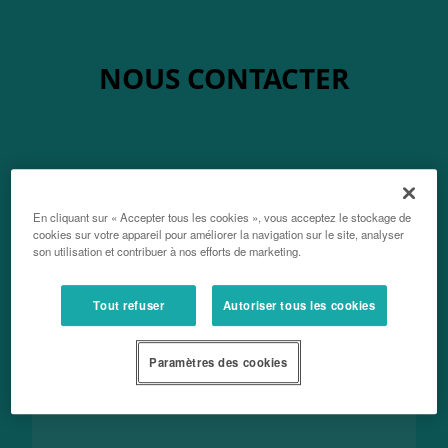
NOUS CONTACTER
Entreprise / Raison Sociale
En cliquant sur « Accepter tous les cookies », vous acceptez le stockage de
cookies sur votre appareil pour améliorer la navigation sur le site, analyser
son utilisation et contribuer à nos efforts de marketing.
Votre nom, prénom
Tout refuser
Autoriser tous les cookies
Paramètres des cookies
Votre courriel