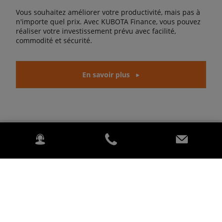
Vous souhaitez améliorer votre productivité, mais pas à
n'importe quel prix. Avec KUBOTA Finance, vous pouvez
réaliser votre investissement prévu avec facilité,
commodité et sécurité.
En savoir plus
HUBERT AGRI
46 Rue de la Libération 53440, ARON FRANCE