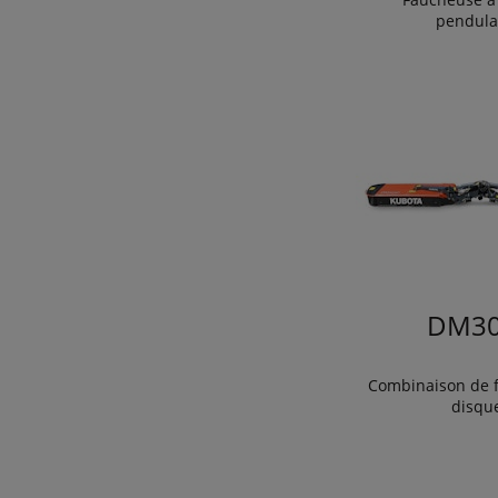
pendula
DM30
Combinaison de 
disqu