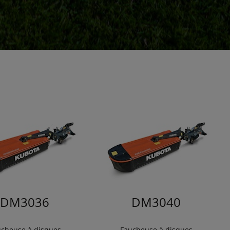
DM3036
DM3040
cheuse à disques
Faucheuse à disques