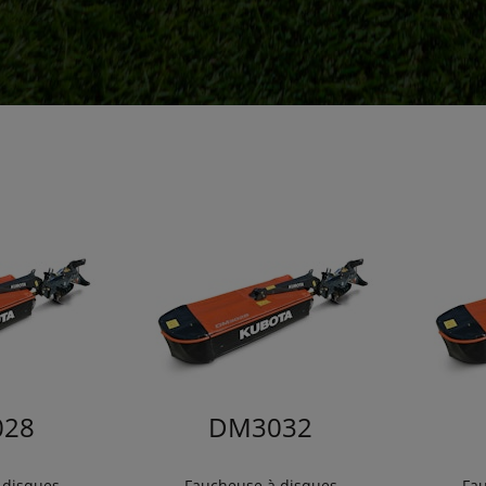
28
DM3032
 disques
Faucheuse à disques
Fau