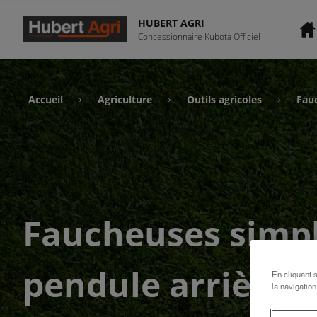
HUBERT AGRI
Concessionnaire Kubota Officiel
Accueil
Agriculture
Outils agricoles
Fau
›
›
›
Faucheuses simpl
pendule arrière
En cliquant 
la navigation