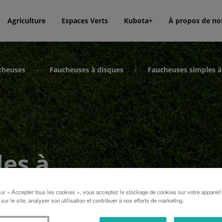
Agriculture
Espaces Verts
Kubota+
À propos de no
cheuses
Faucheuses à disques
Faucheuses simples à
›
›
es à
sur « Accepter tous les cookies », vous acceptez le stockage de cookies sur votre appareil
 sur le site, analyser son utilisation et contribuer à nos efforts de marketing.