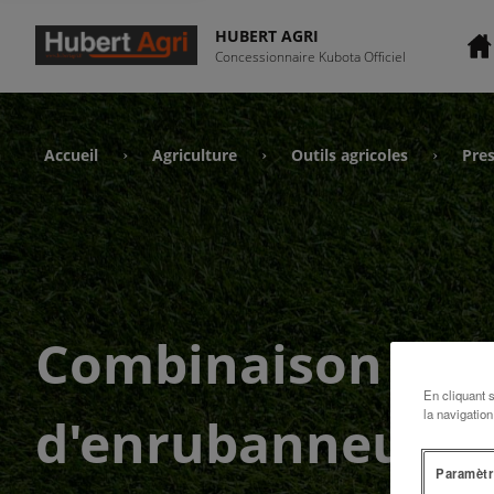
HUBERT AGRI
Concessionnaire Kubota Officiel
Accueil
Agriculture
Outils agricoles
Pres
›
›
›
Combinaison
En cliquant 
la navigation
d'enrubanneuses
Paramètr