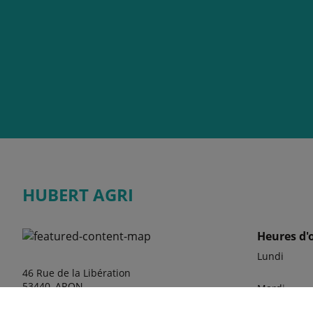
HUBERT AGRI
Heures d'
Lundi
46 Rue de la Libération
53440, ARON
Mardi
FRANCE