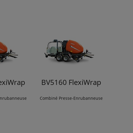
exiWrap
BV5160 FlexiWrap
Enrubanneuse
Combiné Presse-Enrubanneuse