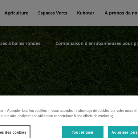
Agriculture
Espaces Verts
Kubota+
À propos de no
ses à balles rondes
Combinaison d'enrubanneuses pour pre
›
sur « Accepter tous les cookies », vous acceptez le stockage de cookies sur votre appareil
 sur le site, analyser son utilisation et contribuer à nos efforts de marketing.
 pour
es des cookies
Tout refuser
Autoriser tous