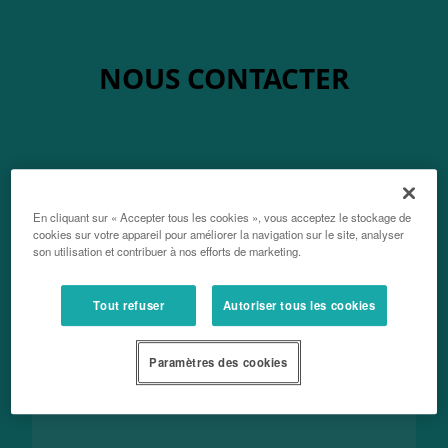
NOUS CONTACTER
Entreprise / Raison Sociale
En cliquant sur « Accepter tous les cookies », vous acceptez le stockage de
cookies sur votre appareil pour améliorer la navigation sur le site, analyser
son utilisation et contribuer à nos efforts de marketing.
Votre nom, prénom
Tout refuser
Autoriser tous les cookies
Paramètres des cookies
Votre courriel