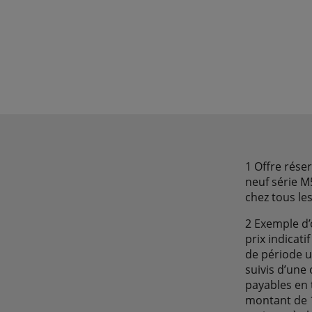
1 Offre rése
neuf série M
chez tous le
2 Exemple d
prix indicat
de période u
suivis d’une
payables en 
montant de 15