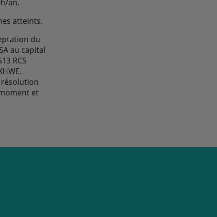
0h/an.
es atteints.
eptation du
A au capital
513 RCS
1XHWE.
 résolution
t moment et