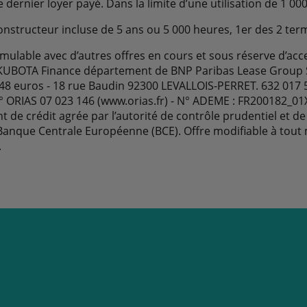
 dernier loyer payé. Dans la limite d’une utilisation de 1 00
onstructeur incluse de 5 ans ou 5 000 heures, 1er des 2 term
mulable avec d’autres offres en cours et sous réserve d’acc
 KUBOTA Finance département de BNP Paribas Lease Group S
48 euros - 18 rue Baudin 92300 LEVALLOIS-PERRET. 632 017 
° ORIAS 07 023 146 (www.orias.fr) - N° ADEME : FR200182_0
t de crédit agrée par l’autorité de contrôle prudentiel et de
 Banque Centrale Européenne (BCE). Offre modifiable à tou
.