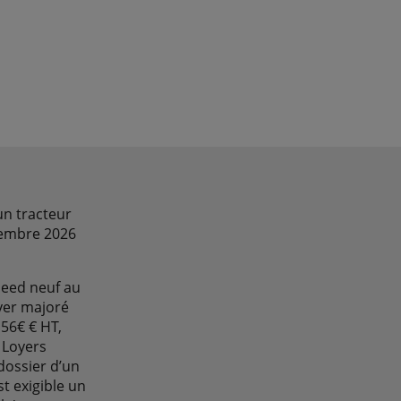
un tracteur
cembre 2026
peed neuf au
oyer majoré
,56€ € HT,
 Loyers
dossier d’un
st exigible un